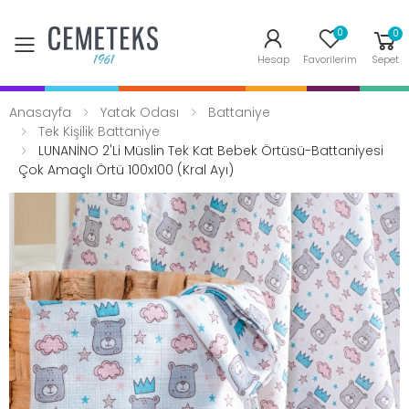
0
0
Toggle mobile menu
Hesap
Favorilerim
Sepet
Anasayfa
Yatak Odası
Battaniye
Tek Kişilik Battaniye
LUNANİNO 2'li Müslin Tek Kat Bebek Örtüsü-Battaniyesi
Çok Amaçlı Örtü 100x100 (Kral Ayı)