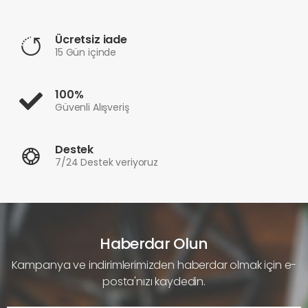
Ücretsiz iade
15 Gün içinde
100%
Güvenli Alışveriş
Destek
7/24 Destek veriyoruz
Haberdar Olun
Kampanya ve indirimlerimizden haberdar olmak için e-
posta'nızı kaydedin.