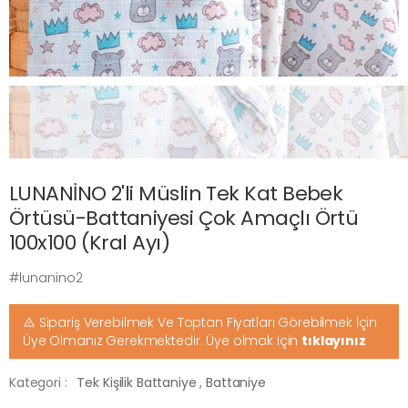
LUNANİNO 2'li Müslin Tek Kat Bebek
Örtüsü-Battaniyesi Çok Amaçlı Örtü
100x100 (Kral Ayı)
#lunanino2
Sipariş Verebilmek Ve Toptan Fiyatları Görebilmek İçin
Üye Olmanız Gerekmektedir. Üye olmak için
tıklayınız
Kategori :
Tek Kişilik Battaniye
,
Battaniye