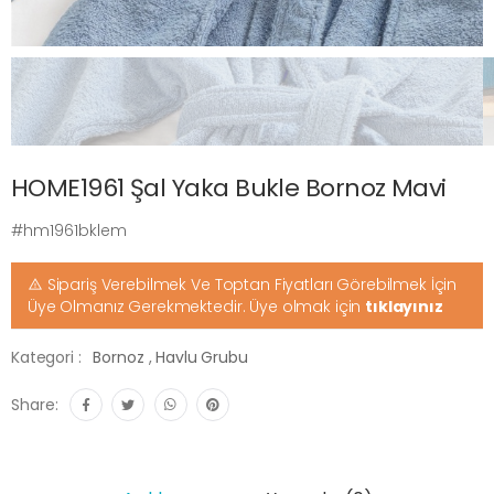
HOME1961 Şal Yaka Bukle Bornoz Mavi
#hm1961bklem
Sipariş Verebilmek Ve Toptan Fiyatları Görebilmek İçin
Üye Olmanız Gerekmektedir. Üye olmak için
tıklayınız
Kategori :
Bornoz
,
Havlu Grubu
Share: