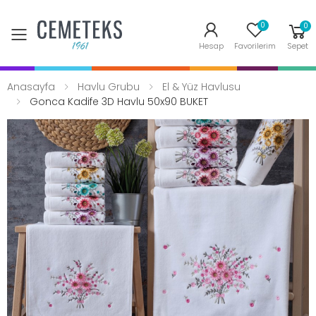
0
0
Toggle mobile menu
Hesap
Favorilerim
Sepet
Anasayfa
Havlu Grubu
El & Yüz Havlusu
Gonca Kadife 3D Havlu 50x90 BUKET