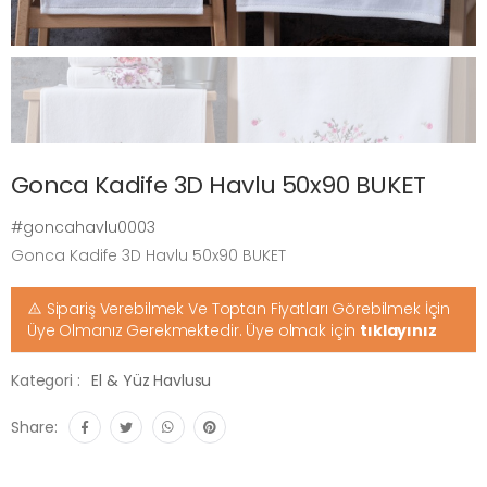
Gonca Kadife 3D Havlu 50x90 BUKET
#goncahavlu0003
Gonca Kadife 3D Havlu 50x90 BUKET
Sipariş Verebilmek Ve Toptan Fiyatları Görebilmek İçin
Üye Olmanız Gerekmektedir. Üye olmak için
tıklayınız
Kategori :
El & Yüz Havlusu
Share: