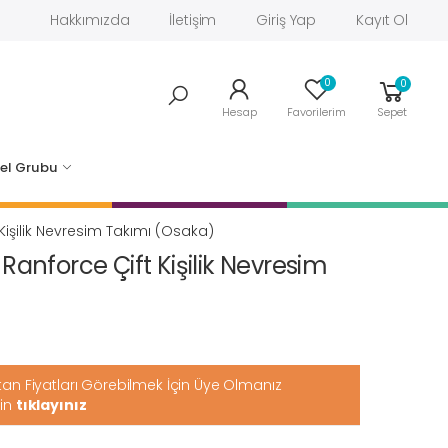
Hakkımızda
İletişim
Giriş Yap
Kayıt Ol
0
0
Hesap
Favorilerim
Sepet
el Grubu
Kişilik Nevresim Takımı (Osaka)
Ranforce Çift Kişilik Nevresim
an Fiyatları Görebilmek İçin Üye Olmanız
çin
tıklayınız