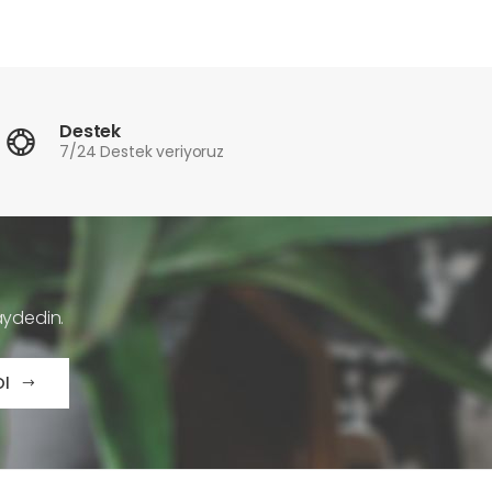
Destek
7/24 Destek veriyoruz
aydedin.
Ol