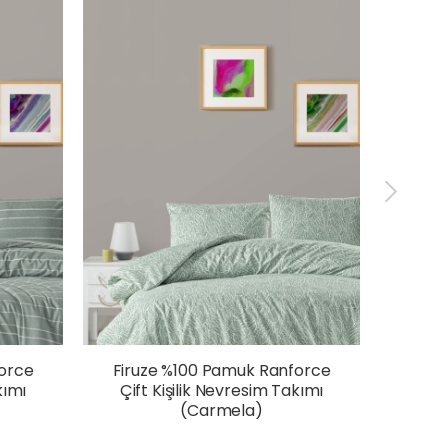
orce
Firuze %100 Pamuk Ranforce
Firu
kımı
Çift Kişilik Nevresim Takımı
Çift
(Carmela)