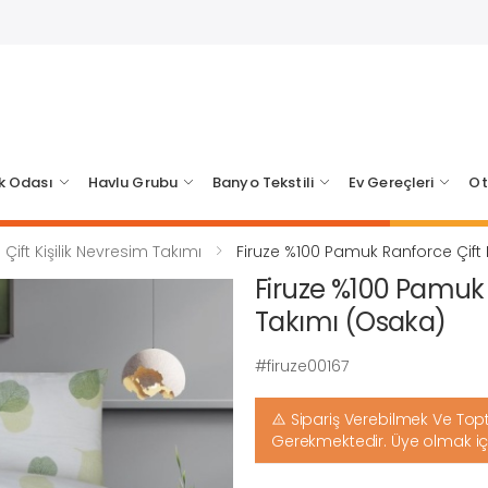
k Odası
Havlu Grubu
Banyo Tekstili
Ev Gereçleri
Ot
Çift Kişilik Nevresim Takımı
Firuze %100 Pamuk Ranforce Çift 
Firuze %100 Pamuk 
Takımı (Osaka)
#firuze00167
Sipariş Verebilmek Ve Topt
Gerekmektedir. Üye olmak i