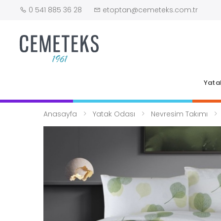
0 541 885 36 28
etoptan@cemeteks.com.tr
Yata
Anasayfa
Yatak Odası
Nevresim Takımı